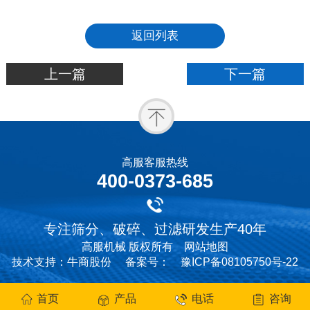
返回列表
上一篇
下一篇
高服客服热线
400-0373-685
专注筛分、破碎、过滤研发生产40年
高服机械 版权所有
网站地图
技术支持：牛商股份
备案号：
豫ICP备08105750号-22
首页
产品
电话
咨询