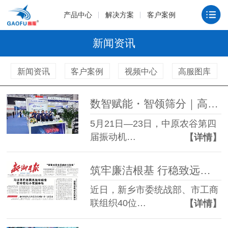
产品中心
解决方案
客户案例
新闻资讯
新闻资讯
客户案例
视频中心
高服图库
数智赋能・智领筛分｜高服机械亮相新乡振动博览会，两大智能新品闪耀全场
5月21日—23日，中原农谷第四
届振动机…
【详情】
筑牢廉洁根基 行稳致远之路 —— 高服机械董事长贺占胥参加市廉政教育活动并接受新乡日报采访
近日，新乡市委统战部、市工商
联组织40位…
【详情】