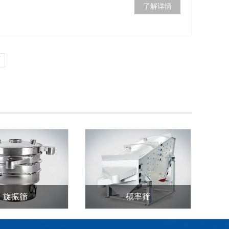
了解详情
页
旋振筛
概率筛