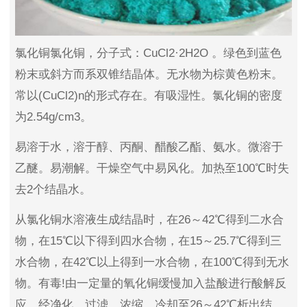
氯化铜氯化铜，分子式：CuCl2·2H2O 。绿色到蓝色
粉末或斜方而系双锥结晶体。无水物为棕黄色粉末。
常以(CuCl2)n的形式存在。有吸湿性。氯化铜的密度
为2.54g/cm3。
易溶于水，溶于醇、丙酮、醋酸乙酯、氨水。微溶于
乙醚。易潮解。干燥空气中易风化。加热至100℃时失
去2个结晶水。
从氯化铜水溶液生成结晶时，在26～42℃得到二水合
物，在15℃以下得到四水合物，在15～25.7℃得到三
水合物，在42℃以上得到一水合物，在100℃得到无水
物。有毒!由一定量的氧化铜缓慢加入盐酸进行酸解反
应。经净化、过滤，浓缩，冷却至26～42℃析出结