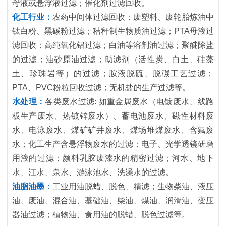
母液或悬浮液过滤；催化剂过滤回收。
化工行业：
农药中间体过滤回收；废塑料、废轮胎炼油中
钛白粉、黑碳粉过滤；秸秆制生物质油过滤；PTA母液过
滤回收；高纯氧化铝过滤；白油等溶剂油过滤；聚醚除盐
的过滤；油砂原油过滤；助滤剂（活性炭、白土、硅藻
土、珍珠岩等）的过滤；胺液脱硫、脱碳工艺过滤；
PTA、PVC粉粒回收过滤；无机盐的生产过滤等。
水处理：
各类废水过滤: 如重金属废水（电镀废水、线路
板生产废水、热镀锌废水）、蓄电池废水、磁性材料废
水、电泳废水、煤矿矿井废水、煤场堆煤废水、含氟废
水；化工生产含悬浮物废水的过滤；电子、光学透镜研磨
用液的过滤；颜料乳胶废漆水的精密过滤；河水、地下
水、江水、泉水、游泳池水、洗澡水的过滤。
油脂油墨：
工业用油脱蜡、脱色、精滤；生物柴油、液压
油、废油、混合油、基础油、柴油、煤油、润滑油、变压
器油过滤；植物油、食用油的脱蜡、脱色过滤等。