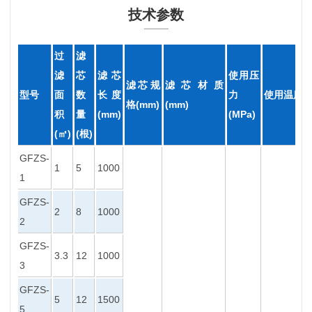
技术参数
过
滤
滤
芯
滤芯
使用压
滤芯规
滤芯材质
型号
面
数
长度
力
使用温度
格(mm)
(mm)
积
量
(mm)
(MPa)
(㎡)
(根)
GFZS-
1
5
1000
1
GFZS-
2
8
1000
2
GFZS-
3.3
12
1000
3
GFZS-
5
12
1500
5