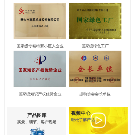
系统展厅
2020.11.21
高服展厅
国家级专精特新小巨人企业
国家级绿色工厂
系统展厅
展厅夜景
2020.11.21
2017.10.16
国家级知识产权优势企业
振动协会会长单位
活动
视频中心
产品图库
轻松了解产品
实景、细节、客户现场
单机展厅
2020.08.11
生日会