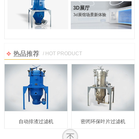
3D展厅
3d展馆场景新体验
抗洪救灾
六一儿童节
热品推荐
2021.07.24
2022.06.01
/ HOT PRODUCT
自动排渣过滤机
密闭环保叶片过滤机