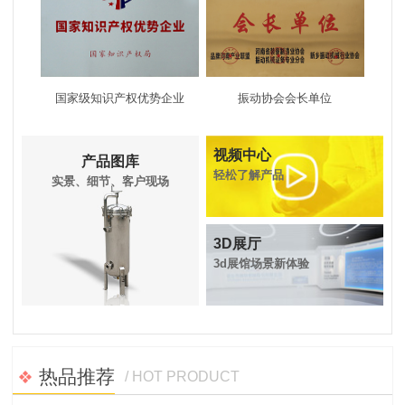
系统展厅
展厅夜景
2020.11.21
2017.10.16
国家级知识产权优势企业
振动协会会长单位
活动
视频中心
产品图库
轻松了解产品
实景、细节、客户现场
单机展厅
2020.08.11
生日会
3D展厅
3d展馆场景新体验
抗洪救灾
六一儿童节
热品推荐
2021.07.24
2022.06.01
/ HOT PRODUCT