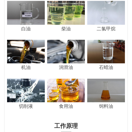
白油
柴油
二氯甲烷
机油
润滑油
石蜡油
切削液
食用油
饲料油
工作原理