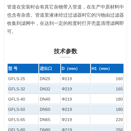
管道在安装时会有其它杂物带入管道，在生产中原材料中
也含有杂质。管道里液体经过过滤器时它的污物由过滤器
收集到滤网中，在达到一定的程度时打开壳盖清理滤网即
可。
技术参数
型 号
进出口
D（mm）
H1（mm）
H
GFLS-25
DN25
Φ219
160
GFLS-32
DN32
Φ219
165
GFLS-40
DN40
Φ219
180
GFLS-50
DN50
Φ219
180
GFLS-65
DN65
Φ219
220
GFLS-80
DN80
Φ219
250