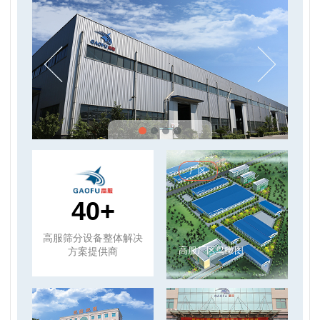
厂区
40+
高服筛分设备整体解决
高服厂区鸟瞰图
方案提供商