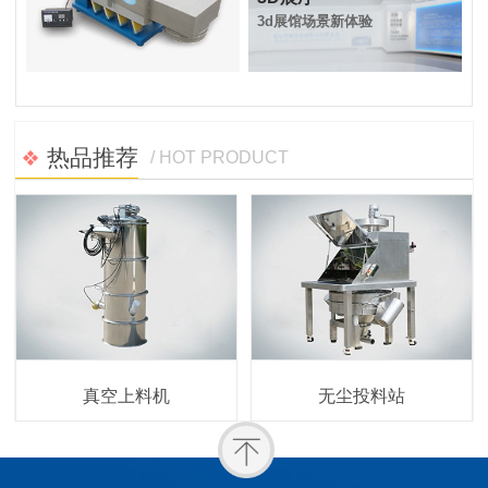
3d展馆场景新体验
抗洪救灾
六一儿童节
热品推荐
2021.07.24
2022.06.01
/ HOT PRODUCT
真空上料机
无尘投料站