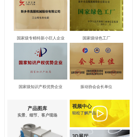
2020.11.21
高服展厅
国家级专精特新小巨人企业
国家级绿色工厂
系统展厅
展厅夜景
2020.11.21
2017.10.16
国家级知识产权优势企业
振动协会会长单位
活动
视频中心
产品图库
轻松了解产品
实景、细节、客户现场
单机展厅
2020.08.11
生日会
3D展厅