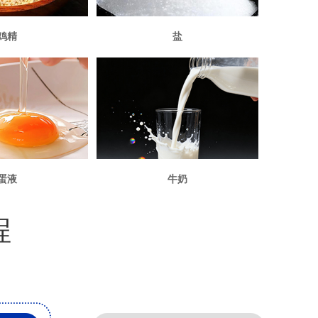
鸡精
盐
蛋液
牛奶
程