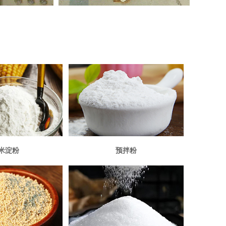
米淀粉
预拌粉