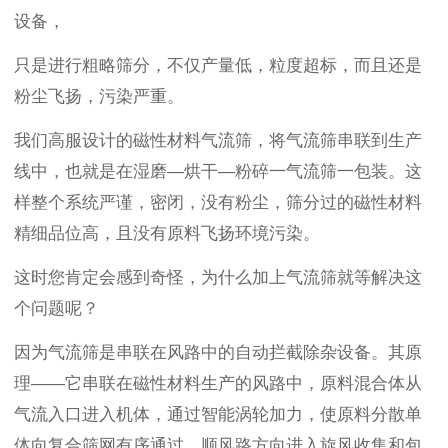
设备，
只是进行粗略筛分，不仅产量低，粒度超标，而且还是
粉尘飞扬，污染严重。
我们
高服
设计的磁性材料
气流筛
，将气流筛串联到生产
线中，也就是在湿磨—烘干—粉碎一气流筛一包装。这
样整个系统严谨，密闭，没有粉尘，筛分过的磁性材料
精细品位高，且没有原料飞扬环境污染。
这时您肯定会感到奇怪，为什么加上气流筛就等解决这
个问题呢？
因为气流筛是串联在风路中的自动拦截除杂设备。其原
理——它串联在磁性材料生产的风路中，原料混合体从
气流入口进入机体，通过智能涡轮加力，使原料分散单
体向复合筛网有序通过，顺风路方向进入旋风收集和包