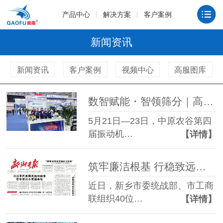
产品中心
解决方案
客户案例
新闻资讯
新闻资讯
客户案例
视频中心
高服图库
数智赋能・智领筛分｜高服机械亮相新乡振动博览会，两大智能新品闪耀全场
5月21日—23日，中原农谷第四
届振动机…
【详情】
筑牢廉洁根基 行稳致远之路 —— 高服机械董事长贺占胥参加市廉政教育活动并接受新乡日报采访
近日，新乡市委统战部、市工商
联组织40位…
【详情】