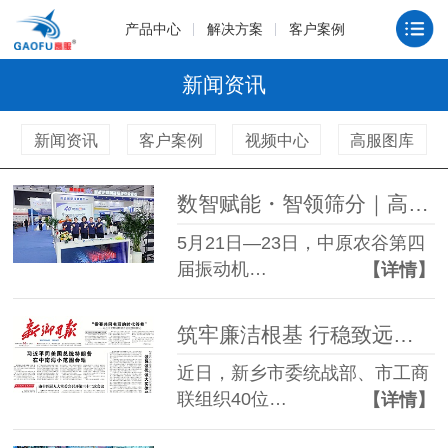
产品中心
解决方案
客户案例
新闻资讯
新闻资讯
客户案例
视频中心
高服图库
数智赋能・智领筛分｜高服机械亮相新乡振动博览会，两大智能新品闪耀全场
5月21日—23日，中原农谷第四
届振动机…
【详情】
筑牢廉洁根基 行稳致远之路 —— 高服机械董事长贺占胥参加市廉政教育活动并接受新乡日报采访
近日，新乡市委统战部、市工商
联组织40位…
【详情】