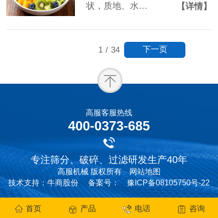
状，质地、水…
【详情】
下一页
1
/
34
高服客服热线
400-0373-685
专注筛分、破碎、过滤研发生产40年
高服机械 版权所有
网站地图
技术支持：牛商股份
备案号：
豫ICP备08105750号-22
首页
产品
电话
咨询