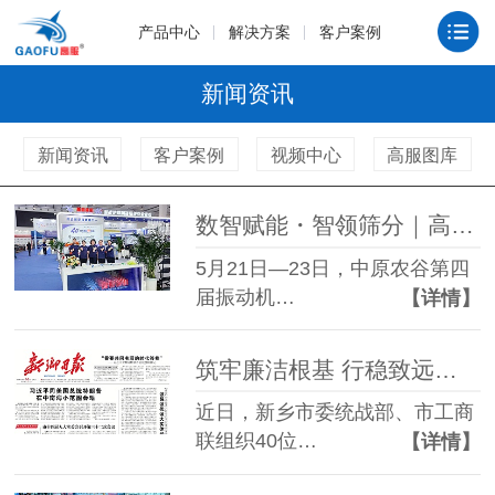
产品中心
解决方案
客户案例
新闻资讯
新闻资讯
客户案例
视频中心
高服图库
数智赋能・智领筛分｜高服机械亮相新乡振动博览会，两大智能新品闪耀全场
5月21日—23日，中原农谷第四
届振动机…
【详情】
筑牢廉洁根基 行稳致远之路 —— 高服机械董事长贺占胥参加市廉政教育活动并接受新乡日报采访
近日，新乡市委统战部、市工商
联组织40位…
【详情】