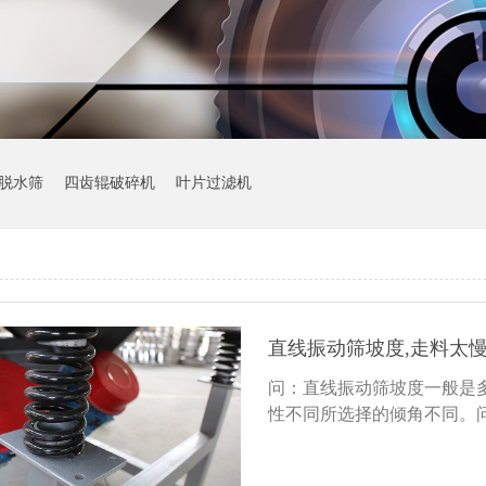
脱水筛
四齿辊破碎机
叶片过滤机
直线振动筛坡度,走料太慢
问：直线振动筛坡度一般是多
性不同所选择的倾角不同。