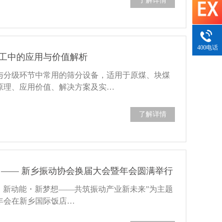
了解详情
400电话
工中的应用与价值解析
与分级环节中常用的筛分设备，适用于原煤、块煤
原理、应用价值、解决方案及实…
了解详情
 —— 新乡振动协会换届大会暨年会圆满举行
起点・新动能・新梦想——共筑振动产业新未来”为主题
年会在新乡国际饭店…