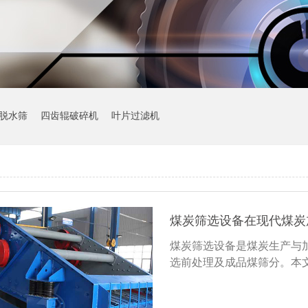
脱水筛
四齿辊破碎机
叶片过滤机
煤炭筛选设备在现代煤炭
煤炭筛选设备是煤炭生产与
选前处理及成品煤筛分。本