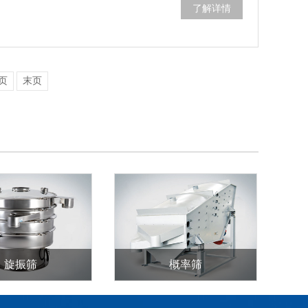
了解详情
页
末页
旋振筛
概率筛