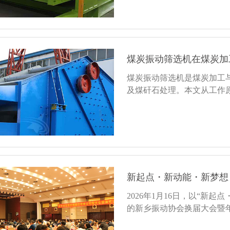
煤炭振动筛选机在煤炭加
煤炭振动筛选机是煤炭加工
及煤矸石处理。本文从工作
新起点・新动能・新梦想
2026年1月16日，以“新
的新乡振动协会换届大会暨