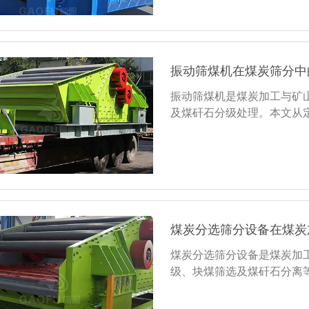
振动筛煤机在煤炭筛分中
振动筛煤机是煤炭加工与矿
及煤矸石分级处理。本文从
煤炭分选筛分设备在煤炭
煤炭分选筛分设备是煤炭加
级、块煤筛选及煤矸石分离