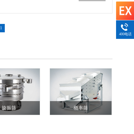
11
400电话
旋振筛
概率筛