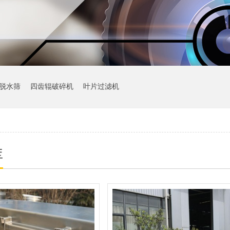
脱水筛
四齿辊破碎机
叶片过滤机
库