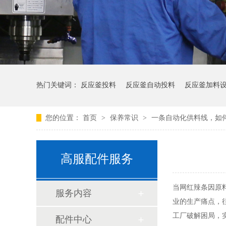
热门关键词：
反应釜投料
反应釜自动投料
反应釜加料
您的位置：
首页
>
保养常识
>
一条自动化供料线，如
馍干输粉配料系统
预拌粉供料系统
小食品面粉供料系统
高服配件服务
当网红辣条因原
服务内容
业的生产痛点，
工厂破解困局，实
配件中心