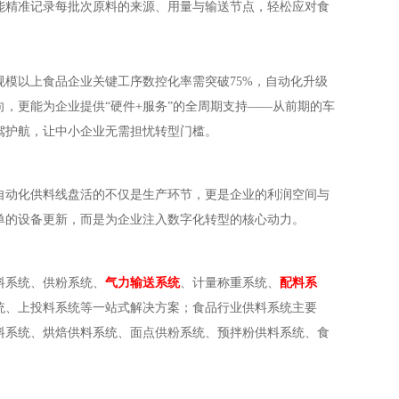
能精准记录每批次原料的来源、用量与输送节点，轻松应对食
规模以上食品企业关键工序数控化率需突破75%，自动化升级
，更能为企业提供“硬件+服务”的全周期支持——从前期的车
驾护航，让中小企业无需担忧转型门槛。
自动化供料线盘活的不仅是生产环节，更是企业的利润空间与
单的设备更新，而是为企业注入数字化转型的核心动力。
料系统、供粉系统、
气力输送系统
、计量称重系统、
配料系
统、上投料系统等一站式解决方案；食品行业供料系统主要
料系统、烘焙供料系统、面点供粉系统、预拌粉供料系统、食