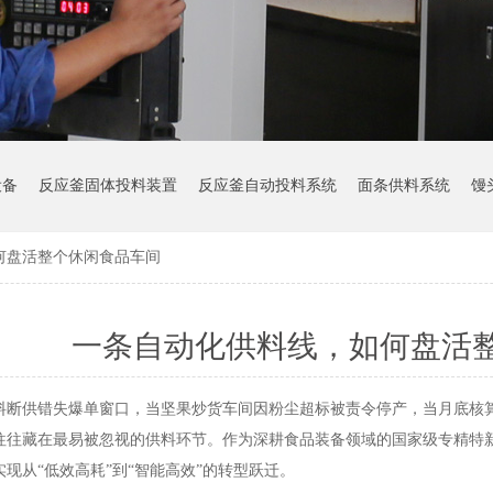
设备
反应釜固体投料装置
反应釜自动投料系统
面条供料系统
馒
何盘活整个休闲食品车间
一条自动化供料线，如何盘活
料断供错失爆单窗口，当坚果炒货车间因粉尘超标被责令停产，当月底核
往往藏在最易被忽视的供料环节。作为深耕食品装备领域的国家级专精特
现从“低效高耗”到“智能高效”的转型跃迁。