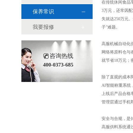
在传统休闲食品
3万元，还常因配
保养常识
失就达250万
我要报修
子”难题。
高服机械自动化
网络将原料仓与
咨询热线
就节省18万元
400-0373-685
除了直观的成本
AI智能称重系统
上线后产品合格率
管理层通过手机
安全与合规，是
高服供料系统通