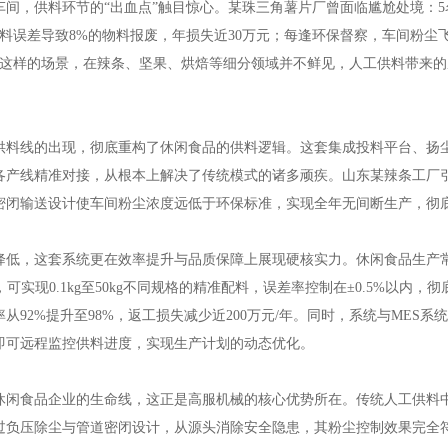
车间，供料环节的“出血点”触目惊心。某珠三角薯片厂曾面临尴尬处境：
料误差导致8%的物料报废，年损失近30万元；每逢环保督察，车间粉尘飞
元。这样的场景，在辣条、坚果、烘焙等细分领域并不鲜见，人工供料带来
供料线的出现，彻底重构了休闲食品的供料逻辑。这套集成投料平台、扬
各产线精准对接，从根本上解决了传统模式的诸多顽疾。山东某辣条工厂引
；密闭输送设计使车间粉尘浓度远低于环保标准，实现全年无间断生产，彻
降低，这套系统更在效率提升与品质保障上展现硬核实力。休闲食品生产
，可实现0.1kg至50kg不同规格的精准配料，误差率控制在±0.5%以
从92%提升至98%，返工损失减少近200万元/年。同时，系统与ME
即可远程监控供料进度，实现生产计划的动态优化。
休闲食品企业的生命线，这正是高服机械的核心优势所在。传统人工供料
过负压除尘与管道密闭设计，从源头消除安全隐患，其粉尘控制效果完全