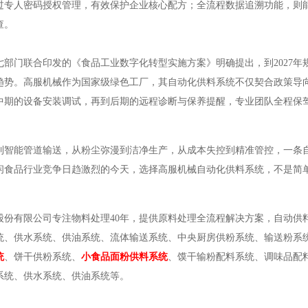
过专人密码授权管理，有效保护企业核心配方；全流程数据追溯功能，则
查。
七部门联合印发的《食品工业数字化转型实施方案》明确提出，到2027年
趋势。高服机械作为国家级绿色工厂，其自动化供料系统不仅契合政策导向
中期的设备安装调试，再到后期的远程诊断与保养提醒，专业团队全程保
到智能管道输送，从粉尘弥漫到洁净生产，从成本失控到精准管控，一条
闲食品行业竞争日趋激烈的今天，选择高服机械自动化供料系统，不是简
股份有限公司专注物料处理40年，提供原料处理全流程解决方案，自动供
统、供水系统、供油系统、流体输送系统、中央厨房供粉系统、输送粉系
统
、饼干供粉系统、
小食品面粉供料系统
、馍干输粉配料系统、调味品配
系统、供水系统、供油系统等。