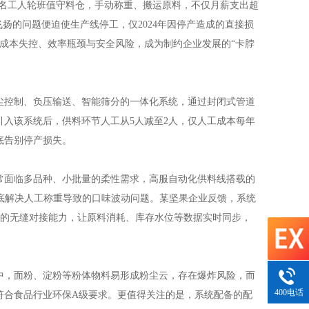
5名工人轮班值守料仓，手动称重、搬运原料，不仅月薪支出超
扬的问题便迫使生产线停工，仅2024年因停产造成的直接损
的成本失控、效率瓶颈与安全风险，成为制约企业发展的“卡脖
尘控制、负压输送、智能筛分的一体化系统，通过封闭式管道
入该系统后，供料环节人工从5人减至2人，仅人工成本每年
底告别停产损失。
常面临多品种、小批量的柔性需求，高服自动化供料线搭载的
内，彻底解决人工称重导致的口味波动问题。某坚果企业反馈，系统
S系统的无缝对接能力，让原料消耗、库存水位等数据实时同步，
中，面粉、淀粉等粉体物料易形成粉尘云，存在爆炸风险，而
400电话
符合食品行业环保A级要求。更值得关注的是，系统配备的配